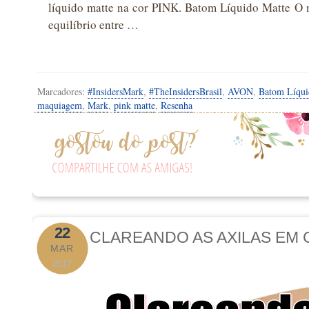
líquido matte na cor PINK. Batom Líquido Matte O n
equilíbrio entre …
Marcadores:
#InsidersMark
,
#TheInsidersBrasil
,
AVON
,
Batom Líqui
maquiagem
,
Mark
,
pink matte
,
Resenha
22
CLAREANDO AS AXILAS EM 
MAR
2017