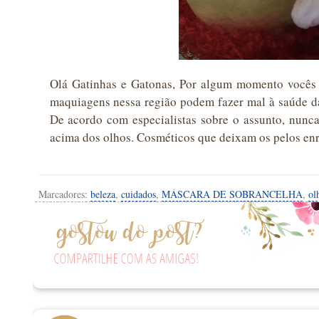
Olá Gatinhas e Gatonas, Por algum momento vocês 
maquiagens nessa região podem fazer mal à saúde da
De acordo com especialistas sobre o assunto, nunca
acima dos olhos. Cosméticos que deixam os pelos enr
Marcadores:
beleza
,
cuidados
,
MÁSCARA DE SOBRANCELHA
,
ol