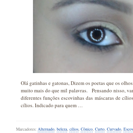
Olá gatinhas e gatonas, Dizem os poetas que os olhos
muito mais do que mil palavras. Pensando nisso, vam
diferentes funções escovinhas das máscaras de cíli
cílios. Indicado para quem …
Marcadores:
Alternado
,
beleza
,
cílios
,
Cônico
,
Curto
,
Curvado
,
Escov