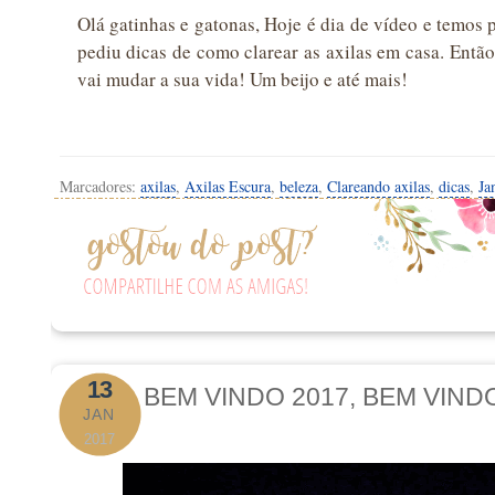
Olá gatinhas e gatonas, Hoje é dia de vídeo e temos p
pediu dicas de como clarear as axilas em casa. Entã
vai mudar a sua vida! Um beijo e até mais!
Marcadores:
axilas
,
Axilas Escura
,
beleza
,
Clareando axilas
,
dicas
,
Ja
13
BEM VINDO 2017, BEM VIND
JAN
2017