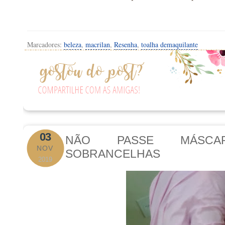
Marcadores:
beleza
,
macrilan
,
Resenha
,
toalha demaquilante
03
NÃO PASSE MÁSCA
NOV
SOBRANCELHAS
2019