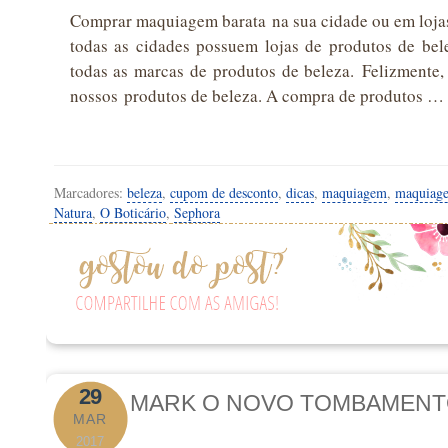
Comprar maquiagem barata na sua cidade ou em lojas 
todas as cidades possuem lojas de produtos de be
todas as marcas de produtos de beleza. Felizmente,
nossos produtos de beleza. A compra de produtos …
Marcadores:
beleza
,
cupom de desconto
,
dicas
,
maquiagem
,
maquiage
Natura
,
O Boticário
,
Sephora
29
MARK O NOVO TOMBAMENT
MAR
2017