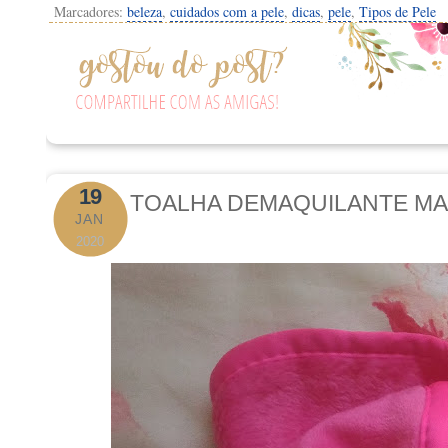
Marcadores:
beleza
,
cuidados com a pele
,
dicas
,
pele
,
Tipos de Pele
19
TOALHA DEMAQUILANTE MA
JAN
2020