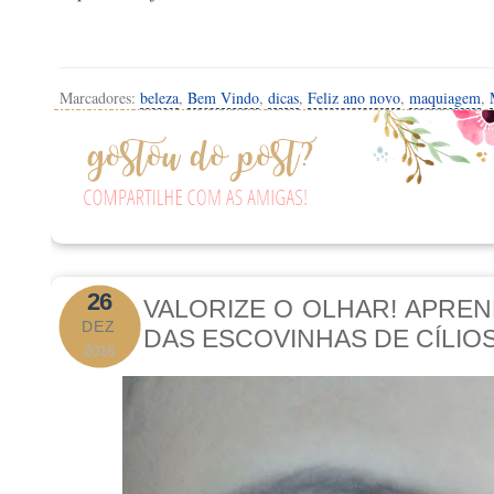
Marcadores:
beleza
,
Bem Vindo
,
dicas
,
Feliz ano novo
,
maquiagem
,
26
VALORIZE O OLHAR! APREN
DEZ
DAS ESCOVINHAS DE CÍLIOS
2016