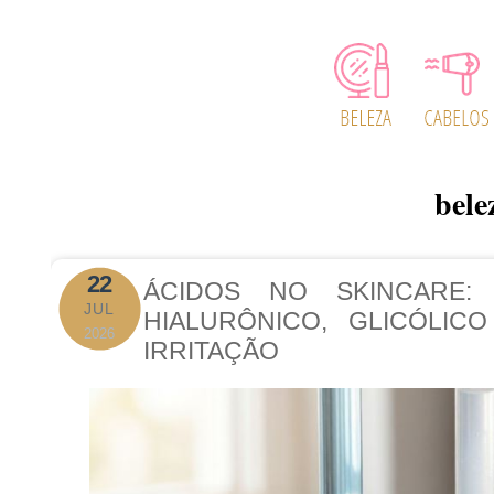
bele
22
ÁCIDOS NO SKINCARE:
JUL
HIALURÔNICO, GLICÓLIC
2026
IRRITAÇÃO