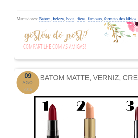
Marcadores:
Batom
,
beleza
,
boca
,
dicas
,
famosas
,
formato dos lábios
09
BATOM MATTE, VERNIZ, CR
AGO
2015