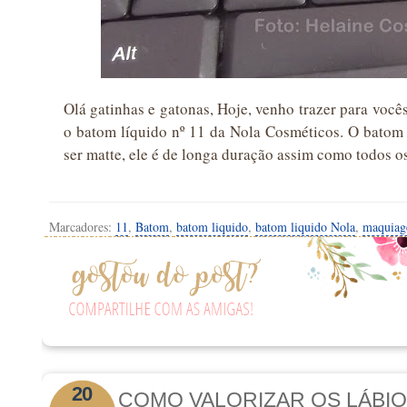
Olá gatinhas e gatonas, Hoje, venho trazer para vo
o batom líquido nº 11 da Nola Cosméticos. O batom
ser matte, ele é de longa duração assim como todos o
Marcadores:
11
,
Batom
,
batom liquido
,
batom liquido Nola
,
maquia
20
COMO VALORIZAR OS LÁBI