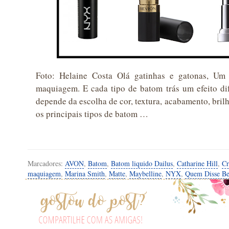
Foto: Helaine Costa Olá gatinhas e gatonas, Um
maquiagem. E cada tipo de batom trás um efeito dif
depende da escolha de cor, textura, acabamento, bril
os principais tipos de batom …
Marcadores:
AVON
,
Batom
,
Batom liquido Dailus
,
Catharine Hill
,
Cr
maquiagem
,
Marina Smith
,
Matte
,
Maybelline
,
NYX
,
Quem Disse Be