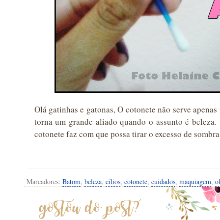
Olá gatinhas e gatonas, O cotonete não serve apenas 
torna um grande aliado quando o assunto é beleza.
cotonete faz com que possa tirar o excesso de sombra 
Marcadores:
Batom
,
beleza
,
cílios
,
cotonete
,
cuidados
,
maquiagem
,
o