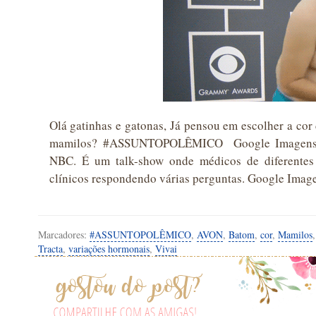
Olá gatinhas e gatonas, Já pensou em escolher a cor
mamilos? #ASSUNTOPOLÊMICO Google Imagens O 
NBC. É um talk-show onde médicos de diferentes e
clínicos respondendo várias perguntas. Google Ima
Marcadores:
#ASSUNTOPOLÊMICO
,
AVON
,
Batom
,
cor
,
Mamilos
Tracta
,
variações hormonais
,
Vivai