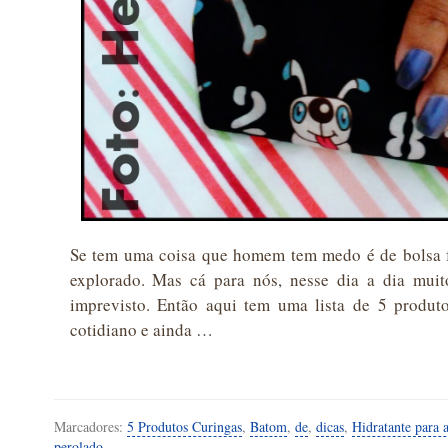
Se tem uma coisa que homem tem medo é de bolsa 
explorado. Mas cá para nós, nesse dia a dia muit
imprevisto. Então aqui tem uma lista de 5 produt
cotidiano e ainda …
Marcadores:
5 Produtos Curingas
,
Batom
,
de
,
dicas
,
Hidratante para 
perolado