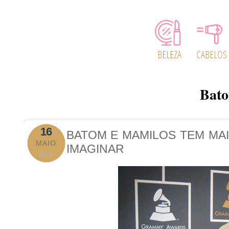
Bat
16
BATOM E MAMILOS TEM MA
MAIO
IMAGINAR
2017