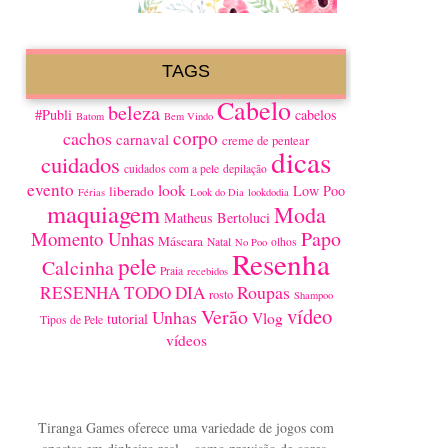
TAGS
Cabelo
beleza
#Publi
cabelos
Batom
Bem Vindo
corpo
cachos
carnaval
creme de pentear
dicas
cuidados
cuidados com a pele
depilação
evento
look
Low Poo
liberado
Férias
Look do Dia
lookdodia
maquiagem
Moda
Matheus Bertoluci
Papo
Momento Unhas
Máscara
Natal
olhos
No Poo
Resenha
pele
Calcinha
Praia
recebidos
Roupas
RESENHA TODO DIA
rosto
Shampoo
vídeo
Verão
Unhas
Vlog
tutorial
Tipos de Pele
vídeos
Tiranga Games oferece uma variedade de jogos com