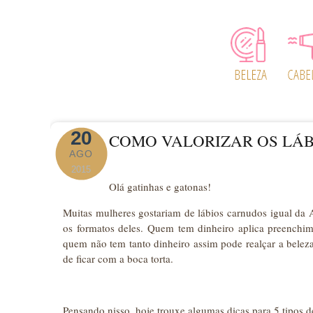
20
COMO VALORIZAR OS LÁB
AGO
2015
Olá gatinhas e gatonas!
Muitas mulheres gostariam de lábios carnudos igual da A
os formatos deles. Quem tem dinheiro aplica preenchi
quem não tem tanto dinheiro assim pode realçar a belez
de ficar com a boca torta.
Pensando nisso, hoje trouxe algumas dicas para 5 tipos d