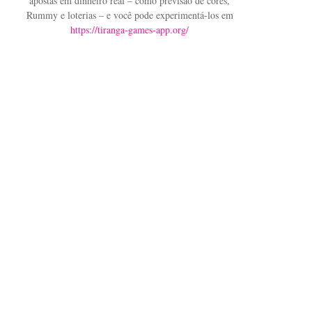
apostas em dinheiro real – como previsão de cores,
Rummy e loterias – e você pode experimentá-los em
https://tiranga-games-app.org/