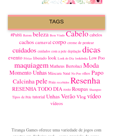
TAGS
Cabelo
beleza
#Publi
cabelos
Batom
Bem Vindo
corpo
cachos
carnaval
creme de pentear
dicas
cuidados
cuidados com a pele
depilação
evento
look
Low Poo
liberado
Férias
Look do Dia
lookdodia
maquiagem
Moda
Matheus Bertoluci
Papo
Momento Unhas
Máscara
Natal
olhos
No Poo
Resenha
pele
Calcinha
Praia
recebidos
Roupas
RESENHA TODO DIA
rosto
Shampoo
vídeo
Verão
Unhas
Vlog
tutorial
Tipos de Pele
vídeos
Tiranga Games oferece uma variedade de jogos com