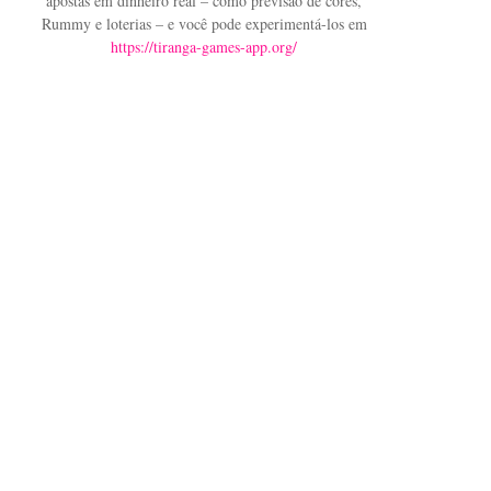
apostas em dinheiro real – como previsão de cores,
Rummy e loterias – e você pode experimentá-los em
https://tiranga-games-app.org/