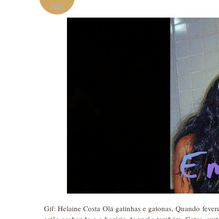
2016
Gif: Helaine Costa Olá gatinhas e gatonas, Quando feverei
estão acabando e o horário de verão também. Gatas, curt