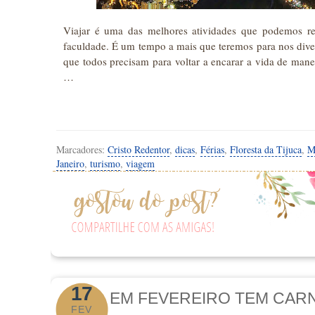
Viajar é uma das melhores atividades que podemos rea
faculdade. É um tempo a mais que teremos para nos dive
que todos precisam para voltar a encarar a vida de manei
…
Marcadores:
Cristo Redentor
,
dicas
,
Férias
,
Floresta da Tijuca
,
M
Janeiro
,
turismo
,
viagem
17
EM FEVEREIRO TEM CAR
FEV