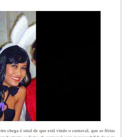
ro chega é sinal de que está vindo o carnaval, que as férias
am bastante as festas de carnaval com responsabilidade para