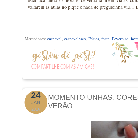
voltarem as aulas no pique e nada de preguicinha viu…
Marcadores:
carnaval
,
carnavalesco
,
Férias
,
festa
,
Fevereiro
,
hor
24
MOMENTO UNHAS: CORES
JAN
VERÃO
2016