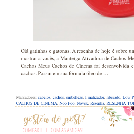
Olá gatinhas e gatonas, A resenha de hoje é sobre u
mostrar a vocês, a Manteiga Ativadora de Cachos M
Cachos Meus Cachos de Cinema foi desenvolvida es
cachos. Possui em sua fórmula óleo de …
Marcadores:
cabelos
,
cachos
,
embelleze
,
Finalizador
,
liberado
,
Low P
CACHOS DE CINEMA
,
Noo Poo
,
Novex
,
Resenha
,
RESENHA TO