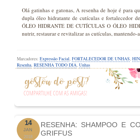
Olá gatinhas e gatonas, A resenha de hoje é para qu
dupla óleo hidratante de cutículas e fortalecedor 
ÓLEO HIDRANTE DE CUTÍCULAS O ÓLEO HIDRAN
nutrir, restaurar e revitalizar as cutículas, mantendo
Marcadores:
Expressão Facial
,
FORTALECEDOR DE UNHAS
,
HI
Resenha
,
RESENHA TODO DIA
,
Unhas
14
RESENHA: SHAMPOO E C
JAN
GRIFFUS
2018