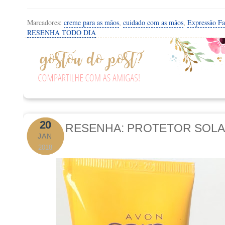
Marcadores:
creme para as mãos
,
cuidado com as mãos
,
Expressão Fa
RESENHA TODO DIA
20
RESENHA: PROTETOR SOLAR
JAN
2018