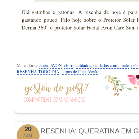
Olá gatinhas e gatonas, A resenha de hoje é para
gastando pouco. Falo hoje sobre o Protetor Solar 
Derma 360° o protetor Solar Facial Avon Care Sun +
…
Marcadores:
areia
,
AVON
,
cloro
,
cuidados
,
cuidados com a pele
,
pele
RESENHA TODO DIA
,
Tipos de Pele
,
Verão
20
RESENHA: QUERATINA EM GE
JAN