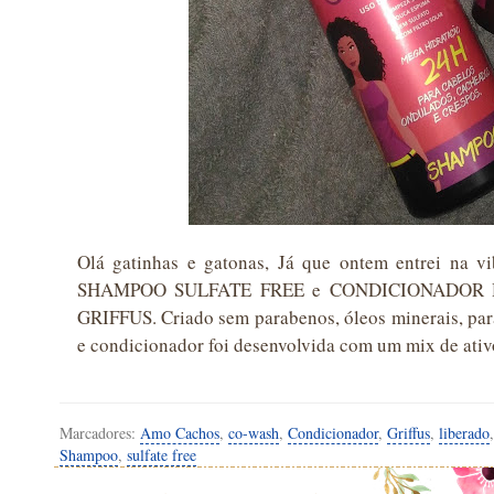
Olá gatinhas e gatonas, Já que ontem entrei na vi
SHAMPOO SULFATE FREE e CONDICIONADOR 
GRIFFUS. Criado sem parabenos, óleos minerais, para
e condicionador foi desenvolvida com um mix de ativ
Marcadores:
Amo Cachos
,
co-wash
,
Condicionador
,
Griffus
,
liberado
Shampoo
,
sulfate free