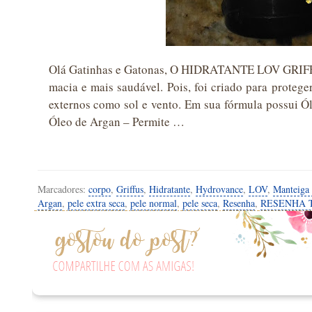
Olá Gatinhas e Gatonas, O HIDRATANTE LOV GRIFFUS
macia e mais saudável. Pois, foi criado para proteg
externos como sol e vento. Em sua fórmula possui Ó
Óleo de Argan – Permite …
Marcadores:
corpo
,
Griffus
,
Hidratante
,
Hydrovance
,
LOV
,
Manteiga 
Argan
,
pele extra seca
,
pele normal
,
pele seca
,
Resenha
,
RESENHA 