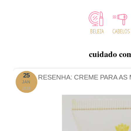
cuidado co
25
RESENHA: CREME PARA AS 
JAN
2018