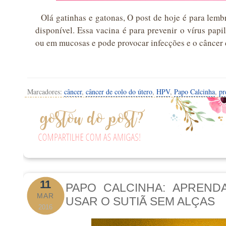
Olá gatinhas e gatonas, O post de hoje é para lembr
disponível. Essa vacina é para prevenir o vírus pap
ou em mucosas e pode provocar infecções e o câncer 
Marcadores:
câncer
,
câncer de colo do útero
,
HPV
,
Papo Calcinha
,
pr
11
PAPO CALCINHA: APREND
MAR
USAR O SUTIÃ SEM ALÇAS
2016