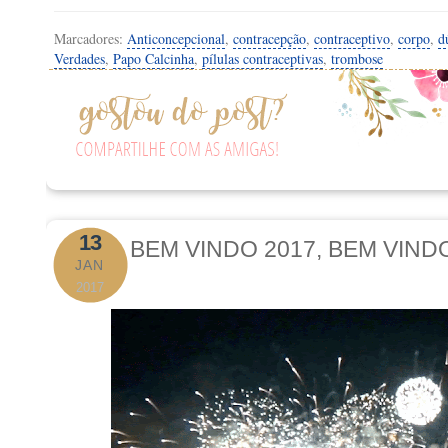
Marcadores:
Anticoncepcional
,
contracepção
,
contraceptivo
,
corpo
,
d
Verdades
,
Papo Calcinha
,
pílulas contraceptivas
,
trombose
13
BEM VINDO 2017, BEM VIND
JAN
2017