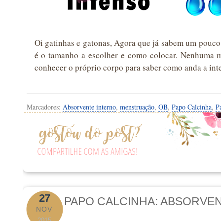
Oi gatinhas e gatonas, Agora que já sabem um pouco 
é o tamanho a escolher e como colocar. Nenhuma mu
conhecer o próprio corpo para saber como anda a inte
Marcadores:
Absorvente interno
,
menstruação
,
OB
,
Papo Calcinha
,
Pa
27
PAPO CALCINHA: ABSORVEN
NOV
2015