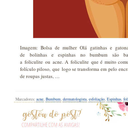
Imagem: Bolsa de mulher Olá gatinhas e gatona
de bolinhas e espinhas no bumbum são bas
a foliculite ou acne. A foliculite que é muito co
folículo piloso, que logo se transforma em pelo encr
de roupas justas, …
Marcadores:
acne
,
Bumbum
,
dermatologista
,
esfoliação
,
Espinhas
,
fol