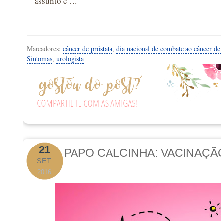
assunto e …
Marcadores:
câncer de próstata
,
dia nacional de combate ao câncer de 
Sintomas
,
urologista
21
PAPO CALCINHA: VACINAÇÃ
SET
2016