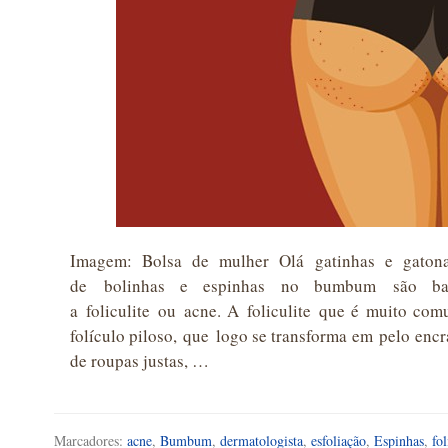
Imagem: Bolsa de mulher Olá gatinhas e gatona
de bolinhas e espinhas no bumbum são bas
a foliculite ou acne. A foliculite que é muito co
folículo piloso, que logo se transforma em pelo encr
de roupas justas, …
Marcadores:
acne
,
Bumbum
,
dermatologista
,
esfoliação
,
Espinhas
,
fol