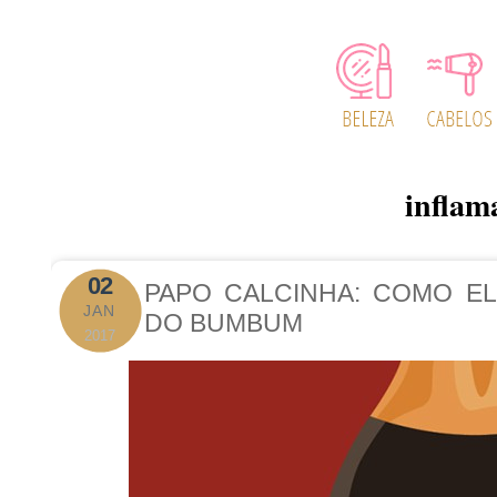
inflam
02
PAPO CALCINHA: COMO EL
JAN
DO BUMBUM
2017