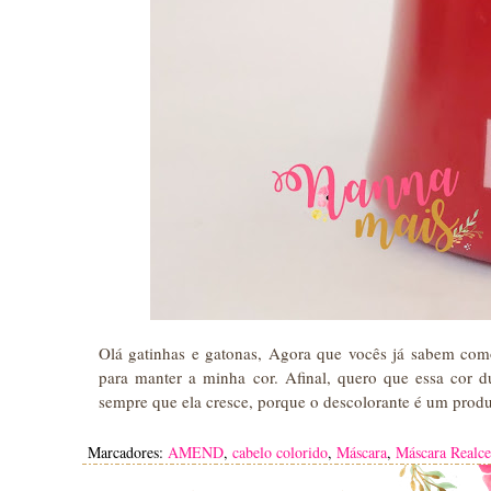
Olá gatinhas e gatonas, Agora que vocês já sabem co
para manter a minha cor. Afinal, quero que essa cor d
sempre que ela cresce, porque o descolorante é um pro
Marcadores:
AMEND
,
cabelo colorido
,
Máscara
,
Máscara Realce