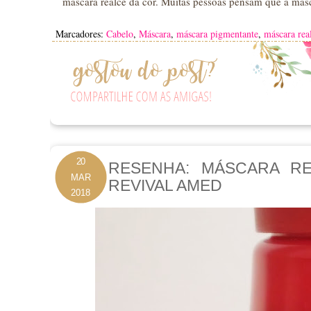
máscara realce da cor. Muitas pessoas pensam que a más
Marcadores:
Cabelo
,
Máscara
,
máscara pigmentante
,
máscara rea
20
RESENHA: MÁSCARA R
MAR
REVIVAL AMED
2018