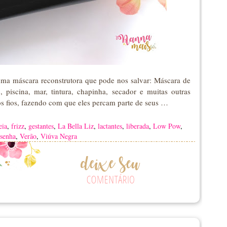
ma máscara reconstrutora que pode nos salvar: Máscara de
 piscina, mar, tintura, chapinha, secador e muitas outras
os fios, fazendo com que eles percam parte de seus …
eia
,
frizz
,
gestantes
,
La Bella Liz
,
lactantes
,
liberada
,
Low Pow
,
senha
,
Verão
,
Viúva Negra