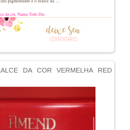
cara pigmentante e o realce da …
lce da cor
,
Nanna Todo Dia
EALCE DA COR VERMELHA RED