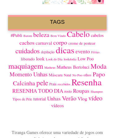
TAGS
Cabelo
beleza
#Publi
cabelos
Batom
Bem Vindo
corpo
cachos
carnaval
creme de pentear
dicas
cuidados
evento
depilação
Férias
look
Low Poo
liberado
Look do Dia
lookdodia
maquiagem
Moda
Matheus Bertoluci
Matheus
Papo
Momento Unhas
Máscara
Natal
olhos
No Poo
Resenha
pele
Calcinha
Praia
recebidos
Roupas
RESENHA TODO DIA
rosto
Shampoo
vídeo
Verão
Unhas
Vlog
tutorial
Tipos de Pele
vídeos
Tiranga Games oferece uma variedade de jogos com