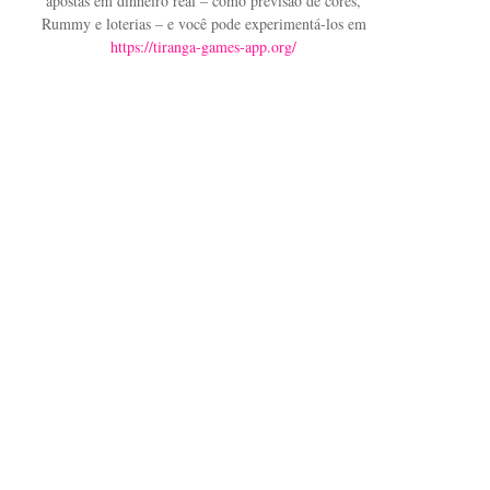
apostas em dinheiro real – como previsão de cores,
Rummy e loterias – e você pode experimentá-los em
https://tiranga-games-app.org/