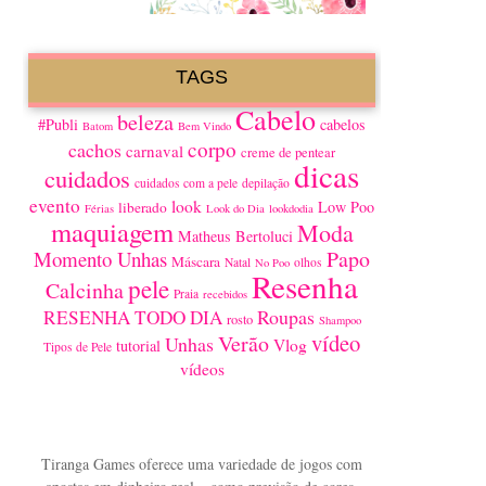
TAGS
Cabelo
beleza
#Publi
cabelos
Batom
Bem Vindo
corpo
cachos
carnaval
creme de pentear
dicas
cuidados
cuidados com a pele
depilação
evento
look
Low Poo
liberado
Férias
Look do Dia
lookdodia
maquiagem
Moda
Matheus Bertoluci
Papo
Momento Unhas
Máscara
Natal
olhos
No Poo
Resenha
pele
Calcinha
Praia
recebidos
Roupas
RESENHA TODO DIA
rosto
Shampoo
vídeo
Verão
Unhas
Vlog
tutorial
Tipos de Pele
vídeos
Tiranga Games oferece uma variedade de jogos com