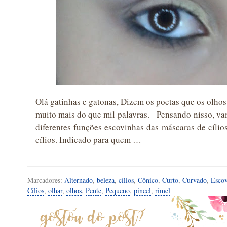
Olá gatinhas e gatonas, Dizem os poetas que os olhos
muito mais do que mil palavras. Pensando nisso, vam
diferentes funções escovinhas das máscaras de cíli
cílios. Indicado para quem …
Marcadores:
Alternado
,
beleza
,
cílios
,
Cônico
,
Curto
,
Curvado
,
Escov
Cílios
,
olhar
,
olhos
,
Pente
,
Pequeno
,
pincel
,
rímel