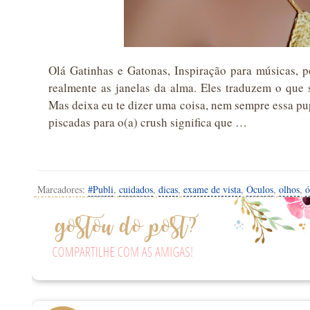
Olá Gatinhas e Gatonas, Inspiração para músicas, p
realmente as janelas da alma. Eles traduzem o que
Mas deixa eu te dizer uma coisa, nem sempre essa pup
piscadas para o(a) crush significa que …
Marcadores:
#Publi
,
cuidados
,
dicas
,
exame de vista
,
Óculos
,
olhos
,
ó