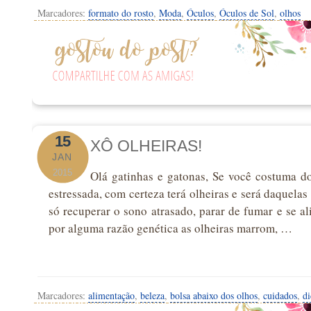
Marcadores:
formato do rosto
,
Moda
,
Óculos
,
Óculos de Sol
,
olhos
15
XÔ OLHEIRAS!
JAN
2015
Olá gatinhas e gatonas, Se você costuma d
estressada, com certeza terá olheiras e será daquelas
só recuperar o sono atrasado, parar de fumar e se 
por alguma razão genética as olheiras marrom, …
Marcadores:
alimentação
,
beleza
,
bolsa abaixo dos olhos
,
cuidados
,
di