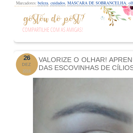
Marcadores:
beleza
,
cuidados
,
MÁSCARA DE SOBRANCELHA
,
ol
26
VALORIZE O OLHAR! APREN
DEZ
DAS ESCOVINHAS DE CÍLIOS
2016