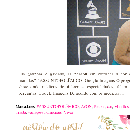
Olá gatinhas e gatonas, Já pensou em escolher a cor
mamilos? #ASSUNTOPOLÊMICO Google Imagens O programa
show onde médicos de diferentes especialidades, falam s
perguntas. Google Imagens De acordo com os médicos …
Marcadores:
#ASSUNTOPOLÊMICO
,
AVON
,
Batom
,
cor
,
Mamilos
Tracta
,
variações hormonais
,
Vivai