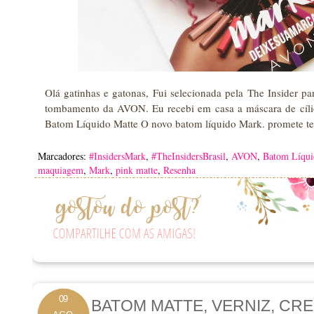
Olá gatinhas e gatonas, Fui selecionada pela The Insider pa
tombamento da AVON. Eu recebi em casa a máscara de cíli
Batom Líquido Matte O novo batom líquido Mark. promete ter 
Marcadores:
#InsidersMark
,
#TheInsidersBrasil
,
AVON
,
Batom Líqui
maquiagem
,
Mark
,
pink matte
,
Resenha
09
BATOM MATTE, VERNIZ, CR