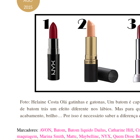
AGO
2015
Foto: Helaine Costa Olá gatinhas e gatonas, Um batom é cap
de batom trás um efeito diferente nos lábios. Mas para qu
acabamento, brilho… Por isso é necessário saber a diferença 
Marcadores:
AVON
,
Batom
,
Batom liquido Dailus
,
Catharine Hill
,
Cr
maquiagem
,
Marina Smith
,
Matte
,
Maybelline
,
NYX
,
Quem Disse Be