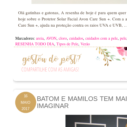
Olá gatinhas e gatonas, A resenha de hoje é para quem quer 
hoje sobre o Protetor Solar Facial Avon Care Sun +. Com a a
Care Sun +, ajuda na proteção contra os raios UVA e UVB, 
Marcadores:
areia
,
AVON
,
cloro
,
cuidados
,
cuidados com a pele
,
pele
RESENHA TODO DIA
,
Tipos de Pele
,
Verão
16
BATOM E MAMILOS TEM MA
MAIO
IMAGINAR
2017