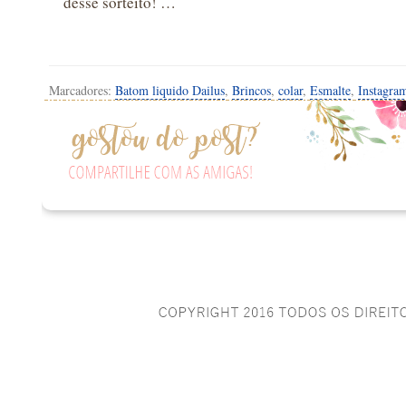
desse sorteito! …
Marcadores:
Batom liquido Dailus
,
Brincos
,
colar
,
Esmalte
,
Instagra