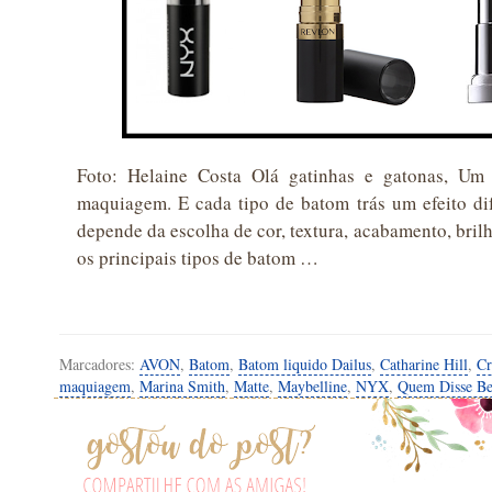
Foto: Helaine Costa Olá gatinhas e gatonas, Um
maquiagem. E cada tipo de batom trás um efeito dif
depende da escolha de cor, textura, acabamento, bril
os principais tipos de batom …
Marcadores:
AVON
,
Batom
,
Batom liquido Dailus
,
Catharine Hill
,
Cr
maquiagem
,
Marina Smith
,
Matte
,
Maybelline
,
NYX
,
Quem Disse Be