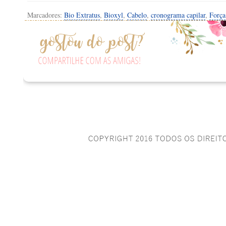
Marcadores:
Bio Extratus
,
Bioxyl
,
Cabelo
,
cronograma capilar
,
Força