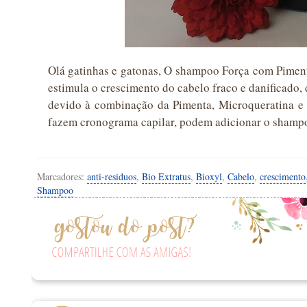
Olá gatinhas e gatonas, O shampoo Força com Pimenta
estimula o crescimento do cabelo fraco e danificado, 
devido à combinação da Pimenta, Microqueratina e 
fazem cronograma capilar, podem adicionar o sham
Marcadores:
anti-residuos
,
Bio Extratus
,
Bioxyl
,
Cabelo
,
crescimento
Shampoo