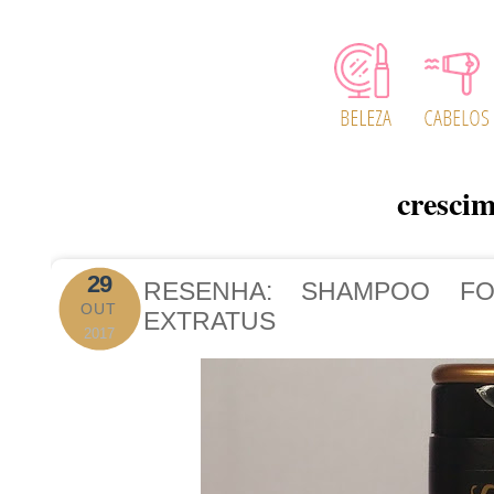
cresci
29
RESENHA: SHAMPOO F
OUT
EXTRATUS
2017