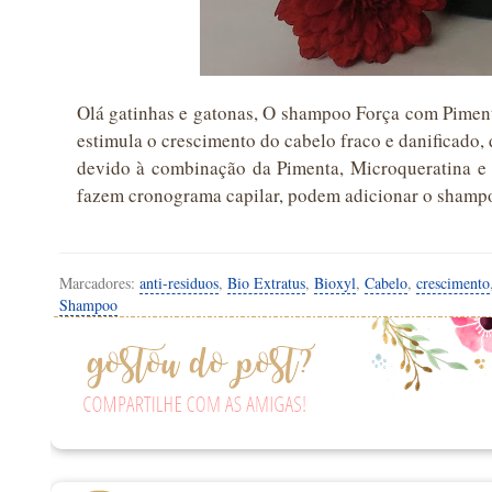
Olá gatinhas e gatonas, O shampoo Força com Pimenta
estimula o crescimento do cabelo fraco e danificado, 
devido à combinação da Pimenta, Microqueratina e 
fazem cronograma capilar, podem adicionar o sham
Marcadores:
anti-residuos
,
Bio Extratus
,
Bioxyl
,
Cabelo
,
crescimento
Shampoo