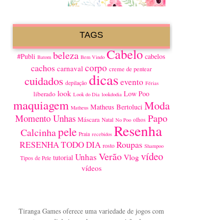
TAGS
Cabelo
beleza
#Publi
cabelos
Batom
Bem Vindo
corpo
cachos
carnaval
creme de pentear
dicas
cuidados
evento
depilação
Férias
look
Low Poo
liberado
Look do Dia
lookdodia
maquiagem
Moda
Matheus Bertoluci
Matheus
Papo
Momento Unhas
Máscara
Natal
olhos
No Poo
Resenha
pele
Calcinha
Praia
recebidos
Roupas
RESENHA TODO DIA
rosto
Shampoo
vídeo
Verão
Unhas
Vlog
tutorial
Tipos de Pele
vídeos
Tiranga Games oferece uma variedade de jogos com