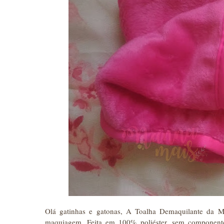
Olá gatinhas e gatonas, A Toalha Demaquilante da Ma
maquiagem. Feita em 100% poliéster, sem componentes 