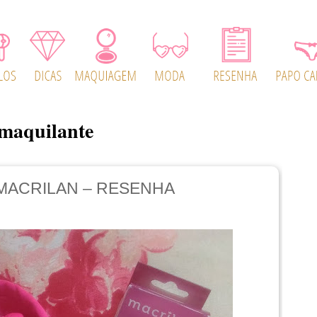
emaquilante
MACRILAN – RESENHA