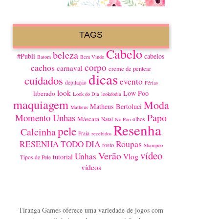
TAGS
Cabelo
beleza
#Publi
cabelos
Batom
Bem Vindo
corpo
cachos
carnaval
creme de pentear
dicas
cuidados
evento
depilação
Férias
look
Low Poo
liberado
Look do Dia
lookdodia
maquiagem
Moda
Matheus Bertoluci
Matheus
Papo
Momento Unhas
Máscara
Natal
olhos
No Poo
Resenha
pele
Calcinha
Praia
recebidos
Roupas
RESENHA TODO DIA
rosto
Shampoo
vídeo
Verão
Unhas
Vlog
tutorial
Tipos de Pele
vídeos
Tiranga Games oferece uma variedade de jogos com