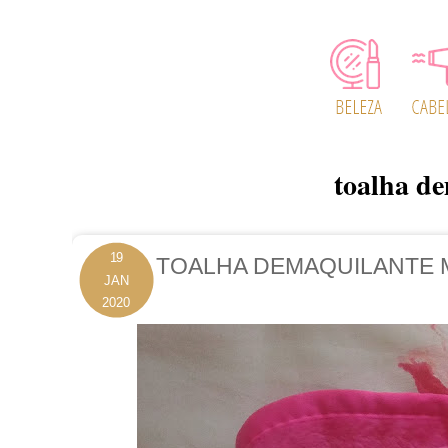
toalha d
19
TOALHA DEMAQUILANTE 
JAN
2020