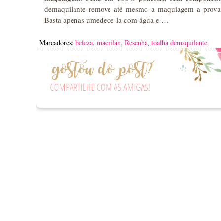
demaquilante remove até mesmo a maquiagem a prova 
Basta apenas umedece-la com água e …
Marcadores:
beleza
,
macrilan
,
Resenha
,
toalha demaquilante