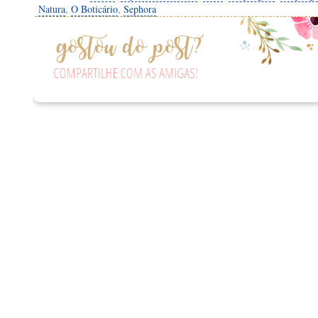
Natura
,
O Boticário
,
Sephora