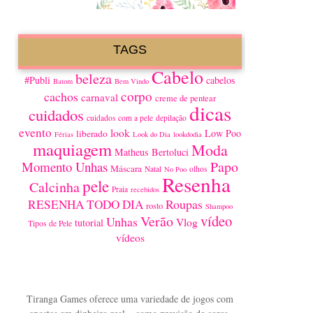
TAGS
Cabelo
beleza
#Publi
cabelos
Batom
Bem Vindo
corpo
cachos
carnaval
creme de pentear
dicas
cuidados
cuidados com a pele
depilação
evento
look
Low Poo
liberado
Férias
Look do Dia
lookdodia
maquiagem
Moda
Matheus Bertoluci
Papo
Momento Unhas
Máscara
Natal
olhos
No Poo
Resenha
pele
Calcinha
Praia
recebidos
Roupas
RESENHA TODO DIA
rosto
Shampoo
vídeo
Verão
Unhas
Vlog
tutorial
Tipos de Pele
vídeos
Tiranga Games oferece uma variedade de jogos com