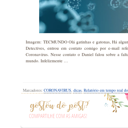
Imagem: TECMUNDO Olá gatinhas e gatonas, Há alguns di
Detectives, entrou em contato comigo por e-mail ref
Coronavírus. Nesse contato o Daniel falou sobre a fal
mundo. Infelizmente …
Marcadores:
CORONAVIRUS
,
dicas
,
Relatório em tempo real d