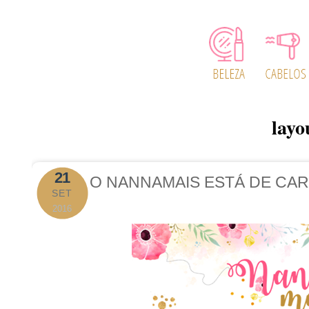
layo
21
O NANNAMAIS ESTÁ DE CAR
SET
2016