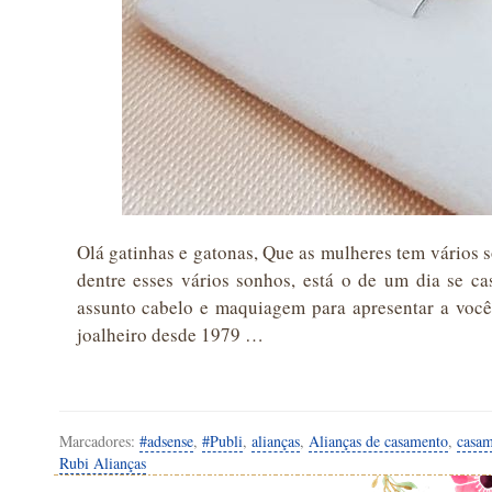
Olá gatinhas e gatonas, Que as mulheres tem vários
dentre esses vários sonhos, está o de um dia se ca
assunto cabelo e maquiagem para apresentar a você
joalheiro desde 1979 …
Marcadores:
#adsense
,
#Publi
,
alianças
,
Alianças de casamento
,
casam
Rubi Alianças