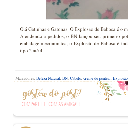
Olá Gatinhas e Gatonas, O Explosão de Babosa é o ma
Atendendo a pedidos, o BN lançou seu primeiro pot
embalagem econômica, o Explosão de Babosa é indic
tipo 2 até 4. …
Marcadores:
Beleza Natural
,
BN
,
Cabelo
,
creme de pentear
,
Explosão