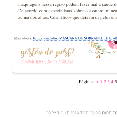
maquiagens nessa região podem fazer mal à saúde da
De acordo com especialistas sobre o assunto, nunca
acima dos olhos. Cosméticos que deixam os pelos enr
Marcadores:
beleza
,
cuidados
,
MÁSCARA DE SOBRANCELHA
,
ol
Páginas:
<
1
2
3
4
5