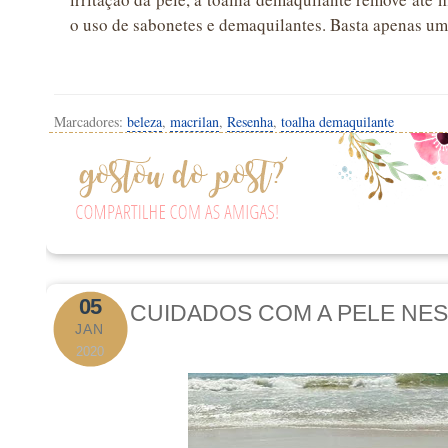
o uso de sabonetes e demaquilantes. Basta apenas u
Marcadores:
beleza
,
macrilan
,
Resenha
,
toalha demaquilante
05
CUIDADOS COM A PELE NE
JAN
2020