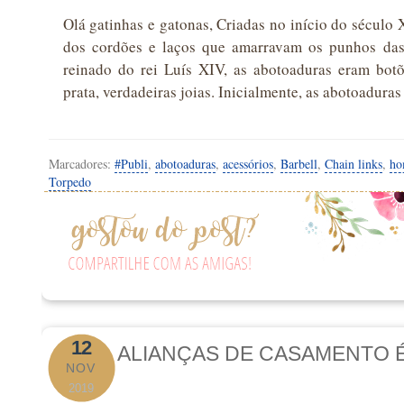
Olá gatinhas e gatonas, Criadas no início do século
dos cordões e laços que amarravam os punhos das
reinado do rei Luís XIV, as abotoaduras eram bo
prata, verdadeiras joias. Inicialmente, as abotoadura
Marcadores:
#Publi
,
abotoaduras
,
acessórios
,
Barbell
,
Chain links
,
h
Torpedo
12
ALIANÇAS DE CASAMENTO É
NOV
2019