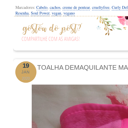
Marcadores:
Cabelo
,
cachos
,
creme de pentear
,
crueltyfree
,
Curly Def
Resenha
,
Soul Power
,
vegan
,
vegano
19
TOALHA DEMAQUILANTE MA
JAN
2020