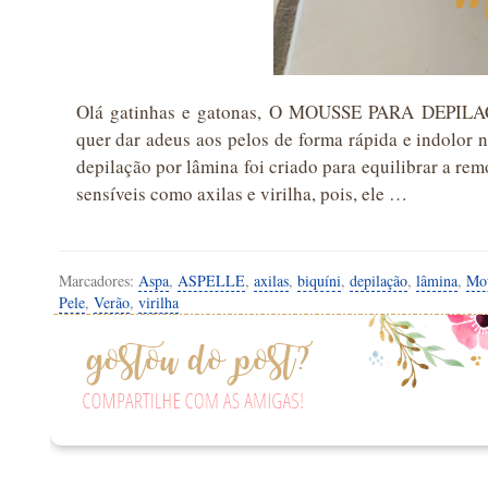
Olá gatinhas e gatonas, O MOUSSE PARA DEPI
quer dar adeus aos pelos de forma rápida e indolor
depilação por lâmina foi criado para equilibrar a re
sensíveis como axilas e virilha, pois, ele …
Marcadores:
Aspa
,
ASPELLE
,
axilas
,
biquíni
,
depilação
,
lâmina
,
Mo
Pele
,
Verão
,
virilha