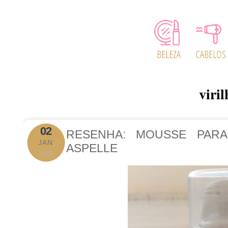
viril
02
RESENHA: MOUSSE PARA
JAN
ASPELLE
2018