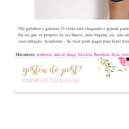
Olá gatinhas e gatonas, O verão está chegando e grande par
Eu sei que os projetos de ser fitness, miss biquíni, etc. nã
essa situação. Academia – Se você pode pagar para fazer tr
Marcadores:
academia
,
aula de dança
,
bicicleta
,
Bumbum
,
dicas
,
exer