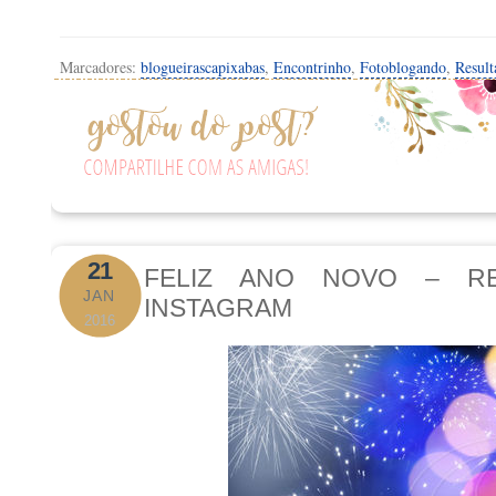
Marcadores:
blogueirascapixabas
,
Encontrinho
,
Fotoblogando
,
Result
21
FELIZ ANO NOVO – R
JAN
INSTAGRAM
2016