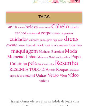
TAGS
Cabelo
beleza
#Publi
cabelos
Batom
Bem Vindo
corpo
cachos
carnaval
creme de pentear
dicas
cuidados
cuidados com a pele
depilação
evento
look
Low Poo
liberado
Férias
Look do Dia
lookdodia
maquiagem
Moda
Matheus Bertoluci
Papo
Momento Unhas
Máscara
Natal
olhos
No Poo
Resenha
pele
Calcinha
Praia
recebidos
Roupas
RESENHA TODO DIA
rosto
Shampoo
vídeo
Verão
Unhas
Vlog
tutorial
Tipos de Pele
vídeos
Tiranga Games oferece uma variedade de jogos com