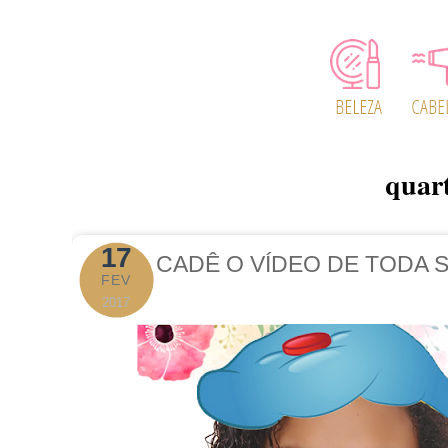
quart
17
CADÊ O VÍDEO DE TODA 
FEV
2017