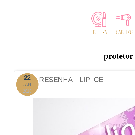
protetor 
22
RESENHA – LIP ICE
JAN
2016