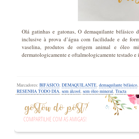
Olá gatinhas e gatonas, O demaquilante bifásico 
inclusive à prova d’água com facilidade e de forma
vaselina, produtos de origem animal e óleo min
dermatologicamente e oftalmologicamente testado e i
Marcadores:
BIFÁSICO
,
DEMAQUILANTE
,
demaquilante bifásico
RESENHA TODO DIA
,
sem álcool
,
sem óleo mineral
,
Tracta