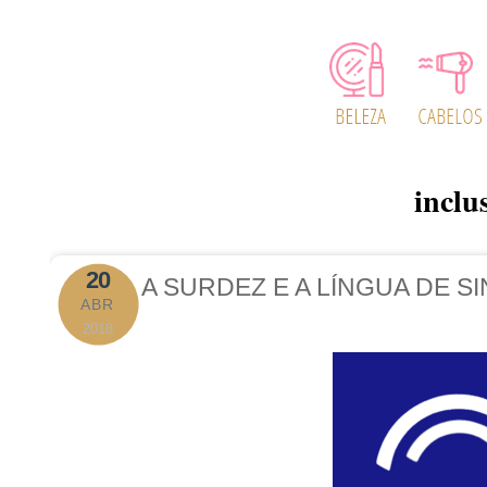
inclu
20
A SURDEZ E A LÍNGUA DE SI
ABR
2018