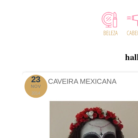
hal
23
CAVEIRA MEXICANA
NOV
2014