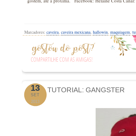
gostem, até a próxima. Facebook: Helaine Costa Cana
Marcadores:
caveira
,
caveira mexicana
,
hallowin
,
maquiagem
,
tu
13
TUTORIAL: GANGSTER
SET
2013