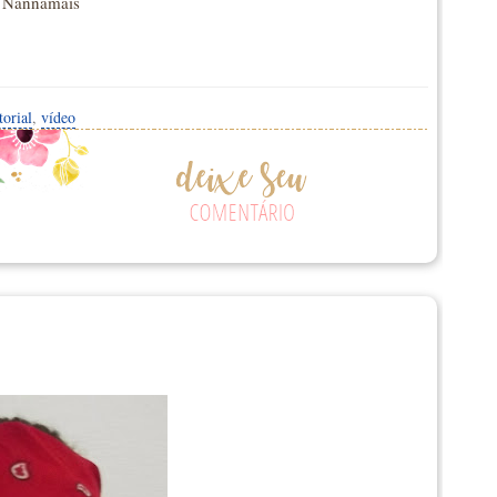
l: Nannamais
torial
,
vídeo