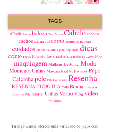
TAGS
Cabelo
beleza
#Publi
cabelos
Batom
Bem Vindo
corpo
cachos
carnaval
creme de pentear
dicas
cuidados
cuidados com a pele
depilação
evento
look
Low Poo
liberado
Férias
Look do Dia
lookdodia
maquiagem
Moda
Matheus Bertoluci
Papo
Momento Unhas
Máscara
Natal
olhos
No Poo
Resenha
pele
Calcinha
Praia
recebidos
Roupas
RESENHA TODO DIA
rosto
Shampoo
vídeo
Verão
Unhas
Vlog
tutorial
Tipos de Pele
vídeos
Tiranga Games oferece uma variedade de jogos com