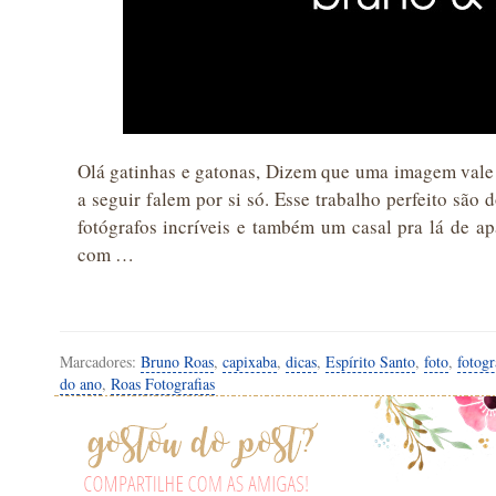
Olá gatinhas e gatonas, Dizem que uma imagem vale m
a seguir falem por si só. Esse trabalho perfeito são
fotógrafos incríveis e também um casal pra lá de a
com …
Marcadores:
Bruno Roas
,
capixaba
,
dicas
,
Espírito Santo
,
foto
,
fotogr
do ano
,
Roas Fotografias