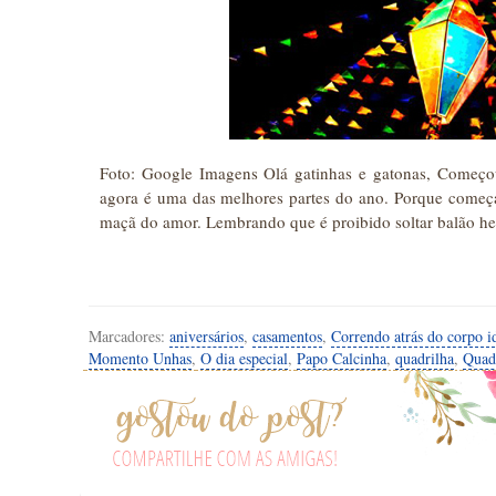
Foto: Google Imagens Olá gatinhas e gatonas, Começou
agora é uma das melhores partes do ano. Porque começa a
maçã do amor. Lembrando que é proibido soltar balão
Marcadores:
aniversários
,
casamentos
,
Correndo atrás do corpo i
Momento Unhas
,
O dia especial
,
Papo Calcinha
,
quadrilha
,
Quad