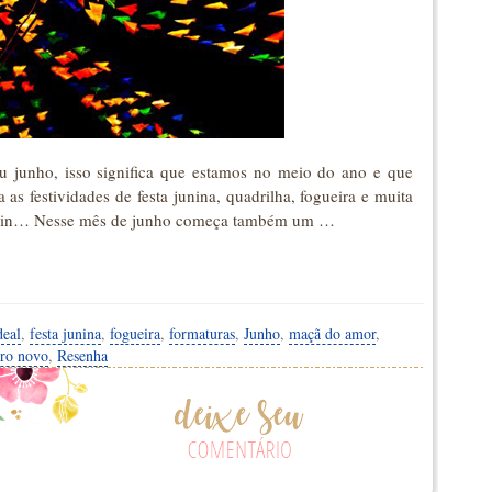
 junho, isso significa que estamos no meio do ano e que
s festividades de festa junina, quadrilha, fogueira e muita
 hein… Nesse mês de junho começa também um …
deal
,
festa junina
,
fogueira
,
formaturas
,
Junho
,
maçã do amor
,
ro novo
,
Resenha