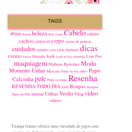
TAGS
Cabelo
beleza
#Publi
cabelos
Batom
Bem Vindo
corpo
cachos
carnaval
creme de pentear
dicas
cuidados
cuidados com a pele
depilação
evento
look
Low Poo
liberado
Férias
Look do Dia
lookdodia
maquiagem
Moda
Matheus Bertoluci
Papo
Momento Unhas
Máscara
Natal
olhos
No Poo
Resenha
pele
Calcinha
Praia
recebidos
Roupas
RESENHA TODO DIA
rosto
Shampoo
vídeo
Verão
Unhas
Vlog
tutorial
Tipos de Pele
vídeos
Tiranga Games oferece uma variedade de jogos com