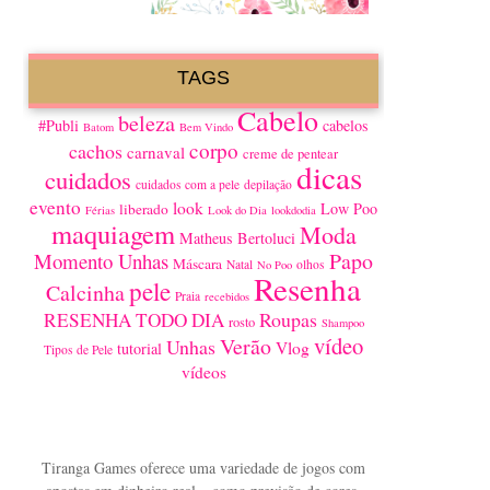
TAGS
Cabelo
beleza
#Publi
cabelos
Batom
Bem Vindo
corpo
cachos
carnaval
creme de pentear
dicas
cuidados
cuidados com a pele
depilação
evento
look
Low Poo
liberado
Férias
Look do Dia
lookdodia
maquiagem
Moda
Matheus Bertoluci
Papo
Momento Unhas
Máscara
Natal
olhos
No Poo
Resenha
pele
Calcinha
Praia
recebidos
Roupas
RESENHA TODO DIA
rosto
Shampoo
vídeo
Verão
Unhas
Vlog
tutorial
Tipos de Pele
vídeos
Tiranga Games oferece uma variedade de jogos com