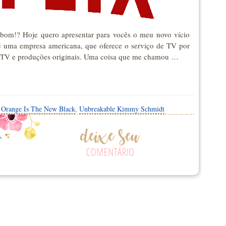
bom!? Hoje quero apresentar para vocês o meu novo vício
 uma empresa americana, que oferece o serviço de TV por
s de TV e produções originais. Uma coisa que me chamou …
,
Orange Is The New Black
,
Unbreakable Kimmy Schmidt