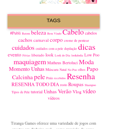
TAGS
Cabelo
beleza
#Publi
cabelos
Batom
Bem Vindo
corpo
cachos
carnaval
creme de pentear
dicas
cuidados
cuidados com a pele
depilação
evento
look
Low Poo
liberado
Férias
Look do Dia
lookdodia
maquiagem
Moda
Matheus Bertoluci
Papo
Momento Unhas
Máscara
Natal
olhos
No Poo
Resenha
pele
Calcinha
Praia
recebidos
Roupas
RESENHA TODO DIA
rosto
Shampoo
vídeo
Verão
Unhas
Vlog
tutorial
Tipos de Pele
vídeos
Tiranga Games oferece uma variedade de jogos com