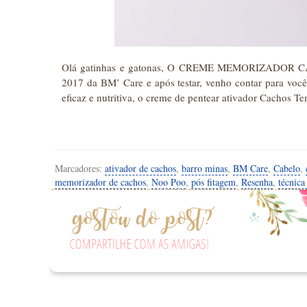
Olá gatinhas e gatonas, O CREME MEMORIZADOR CA
2017 da BM’ Care e após testar, venho contar para você
eficaz e nutritiva, o creme de pentear ativador Cachos 
Marcadores:
ativador de cachos
,
barro minas
,
BM Care
,
Cabelo
,
memorizador de cachos
,
Noo Poo
,
pós fitagem
,
Resenha
,
técnic