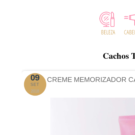
Cachos 
09
CREME MEMORIZADOR C
SET
2018