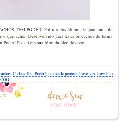
CHOS TEM PODER! Foi um dos últimos lançamentos de
s o que achei. Desenvolvido para tratar os cachos de forma
Tem Poder! Possui em sua fórmula óleo de coco …
cachos
,
Cachos Tem Poder!
,
creme de pentear
,
leave-vin
,
Low Poo
,
a COG