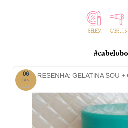
#cabelob
06
RESENHA: GELATINA SOU +
JAN
2018