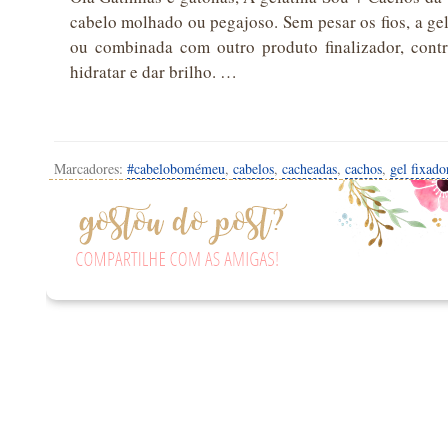
cabelo molhado ou pegajoso. Sem pesar os fios, a gel
ou combinada com outro produto finalizador, con
hidratar e dar brilho. …
Marcadores:
#cabelobomémeu
,
cabelos
,
cacheadas
,
cachos
,
gel fixado