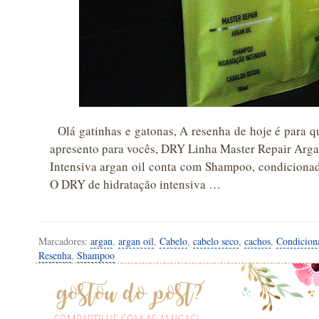
Olá gatinhas e gatonas, A resenha de hoje é para 
apresento para vocês, DRY Linha Master Repair Arga
Intensiva argan oil conta com Shampoo, condicionado
O DRY de hidratação intensiva …
Marcadores:
argan
,
argan oil
,
Cabelo
,
cabelo seco
,
cachos
,
Condicion
Resenha
,
Shampoo