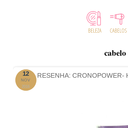
cabelo
12
RESENHA: CRONOPOWER- 
NOV
2016