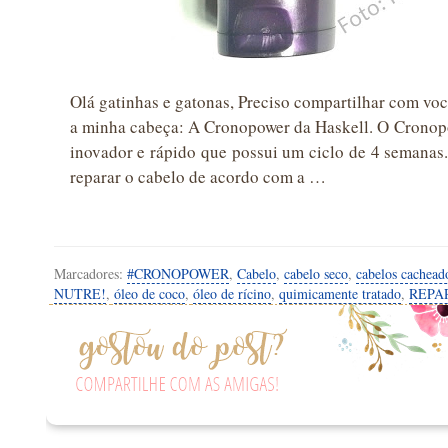
Olá gatinhas e gatonas, Preciso compartilhar com voc
a minha cabeça: A Cronopower da Haskell. O Cronopo
inovador e rápido que possui um ciclo de 4 semanas. 
reparar o cabelo de acordo com a …
Marcadores:
#CRONOPOWER
,
Cabelo
,
cabelo seco
,
cabelos cachead
NUTRE!
,
óleo de coco
,
óleo de rícino
,
quimicamente tratado
,
REPA