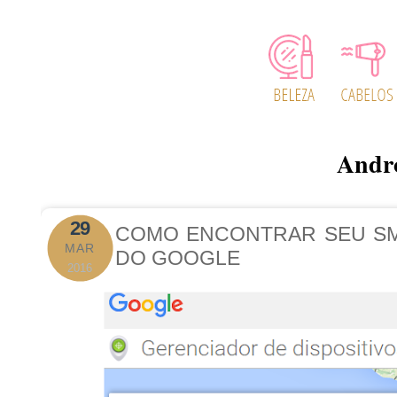
Andr
29
COMO ENCONTRAR SEU SM
MAR
DO GOOGLE
2016