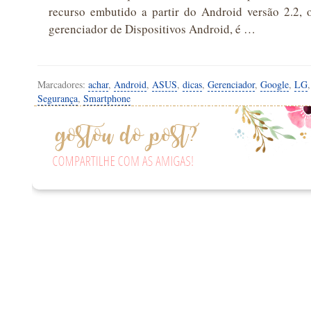
recurso embutido a partir do Android versão 2.2,
gerenciador de Dispositivos Android, é …
Marcadores:
achar
,
Android
,
ASUS
,
dicas
,
Gerenciador
,
Google
,
LG
Segurança
,
Smartphone