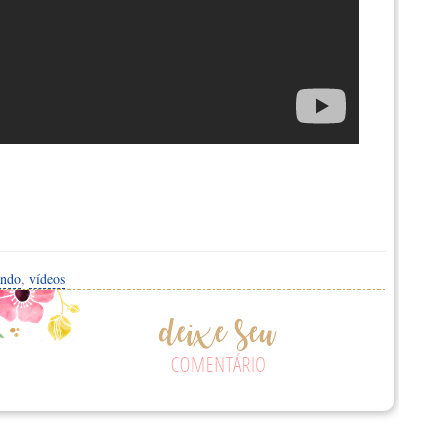
ando
,
vídeos