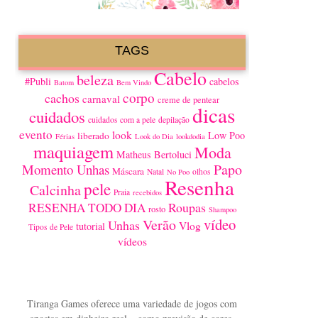
TAGS
Cabelo
beleza
#Publi
cabelos
Batom
Bem Vindo
corpo
cachos
carnaval
creme de pentear
dicas
cuidados
cuidados com a pele
depilação
evento
look
Low Poo
liberado
Férias
Look do Dia
lookdodia
maquiagem
Moda
Matheus Bertoluci
Papo
Momento Unhas
Máscara
Natal
olhos
No Poo
Resenha
pele
Calcinha
Praia
recebidos
Roupas
RESENHA TODO DIA
rosto
Shampoo
vídeo
Verão
Unhas
Vlog
tutorial
Tipos de Pele
vídeos
Tiranga Games oferece uma variedade de jogos com