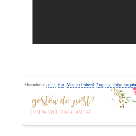
Marcadores:
colab
,
feat
,
Menino Imbecil
,
Tag
,
tag amigo maqui