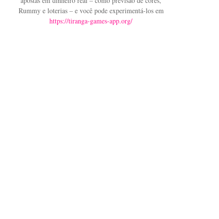
apostas em dinheiro real – como previsão de cores,
Rummy e loterias – e você pode experimentá-los em
https://tiranga-games-app.org/