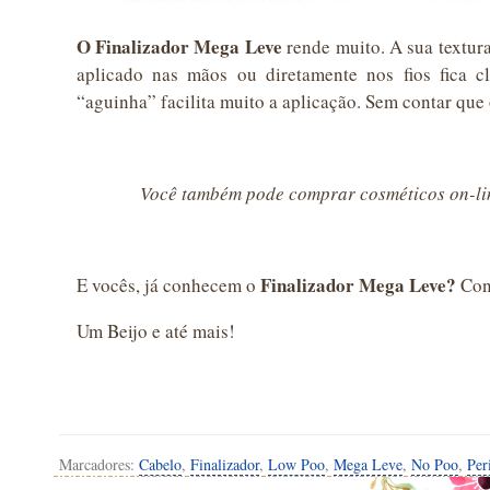
O Finalizador Mega Leve
rende muito. A sua textu
aplicado nas mãos ou diretamente nos fios fica c
“aguinha” facilita muito a aplicação. Sem contar que 
Você também pode comprar cosméticos on-li
Finalizador Mega Leve?
E vocês, já conhecem o
Cont
Um Beijo e até mais!
Marcadores:
Cabelo
,
Finalizador
,
Low Poo
,
Mega Leve
,
No Poo
,
Per