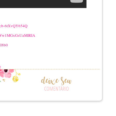
gScb-6tXvQY654Q
zihWw1MGxGsUaMlRIA
zI8b0
g