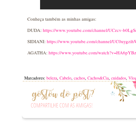
Conheça também as minhas amigas:
DUDA:
https://www.youtube.com/channel/UCzcv-b0L
SIDIANI:
https://www.youtube.com/channel/UC0uyg
AGATHA:
https://www.youtube.com/watch?v=HA6pYB
Marcadores:
beleza
,
Cabelo
,
cachos
,
Cachos&Cia
,
cuidados
,
Vlo