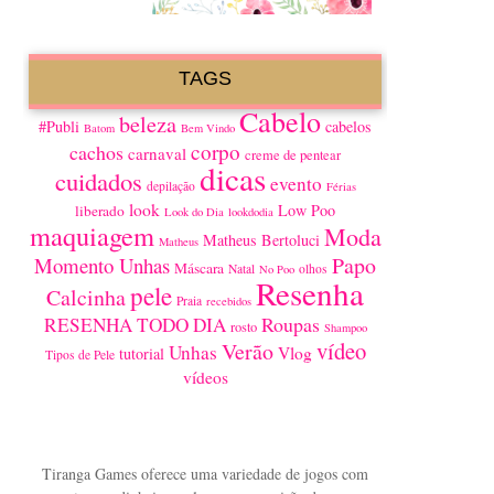
TAGS
Cabelo
beleza
#Publi
cabelos
Batom
Bem Vindo
corpo
cachos
carnaval
creme de pentear
dicas
cuidados
evento
depilação
Férias
look
Low Poo
liberado
Look do Dia
lookdodia
maquiagem
Moda
Matheus Bertoluci
Matheus
Papo
Momento Unhas
Máscara
Natal
olhos
No Poo
Resenha
pele
Calcinha
Praia
recebidos
Roupas
RESENHA TODO DIA
rosto
Shampoo
vídeo
Verão
Unhas
Vlog
tutorial
Tipos de Pele
vídeos
Tiranga Games oferece uma variedade de jogos com