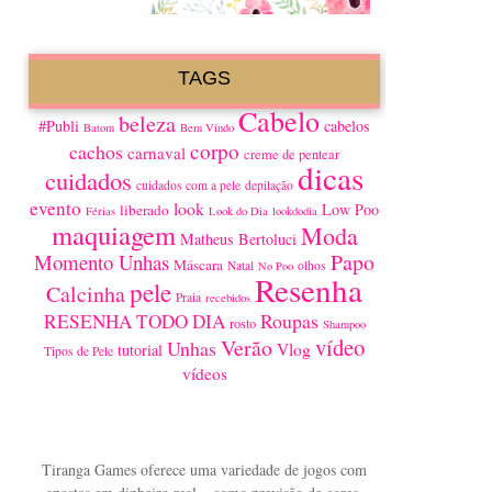
TAGS
Cabelo
beleza
#Publi
cabelos
Batom
Bem Vindo
corpo
cachos
carnaval
creme de pentear
dicas
cuidados
cuidados com a pele
depilação
evento
look
Low Poo
liberado
Férias
Look do Dia
lookdodia
maquiagem
Moda
Matheus Bertoluci
Papo
Momento Unhas
Máscara
Natal
olhos
No Poo
Resenha
pele
Calcinha
Praia
recebidos
Roupas
RESENHA TODO DIA
rosto
Shampoo
vídeo
Verão
Unhas
Vlog
tutorial
Tipos de Pele
vídeos
Tiranga Games oferece uma variedade de jogos com