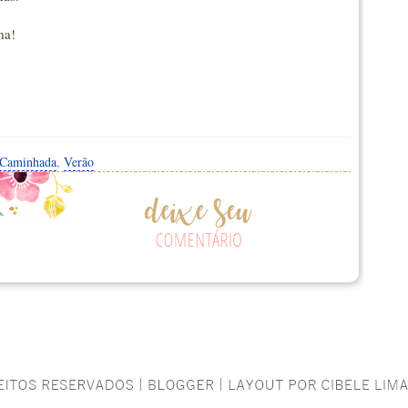
ma!
e Caminhada
,
Verão