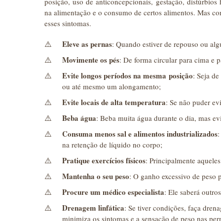
posição, uso de anticoncepcionais, gestação, distúrbios
na alimentação e o consumo de certos alimentos. Mas cons
esses sintomas.
Eleve as pernas
: Quando estiver de repouso ou alg
Movimente os pés
: De forma circular para cima e p
Evite longos períodos na mesma posição
: Seja de
ou até mesmo um alongamento;
Evite locais de alta temperatura
: Se não puder ev
Beba água
: Beba muita água durante o dia, mas evit
Consuma menos sal e alimentos industrializados
:
na retenção de líquido no corpo;
Pratique exercícios físicos
: Principalmente aqueles
Mantenha o seu peso
: O ganho excessivo de peso 
Procure um médico especialista
: Ele saberá outro
Drenagem linfática
: Se tiver condições, faça dren
minimiza os sintomas e a sensação de peso nas per