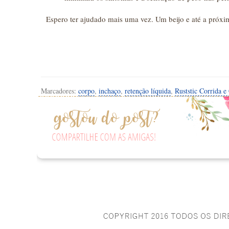
Espero ter ajudado mais uma vez. Um beijo e até a próxi
Marcadores:
corpo
,
inchaço
,
retenção líquida
,
Ruststic Corrida 