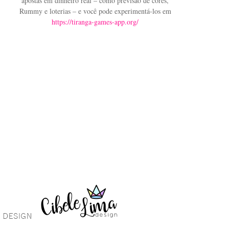
apostas em dinheiro real – como previsão de cores,
Rummy e loterias – e você pode experimentá-los em
https://tiranga-games-app.org/