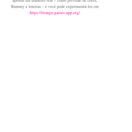
apostas em dinheiro real – como previsão de cores,
Rummy e loterias – e você pode experimentá-los em
https://tiranga-games-app.org/