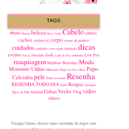
TAGS
Cabelo
beleza
#Publi
cabelos
Batom
Bem Vindo
corpo
cachos
carnaval
creme de pentear
dicas
cuidados
cuidados com a pele
depilação
evento
look
Low Poo
liberado
Férias
Look do Dia
lookdodia
maquiagem
Moda
Matheus Bertoluci
Papo
Momento Unhas
Máscara
Natal
olhos
No Poo
Resenha
pele
Calcinha
Praia
recebidos
Roupas
RESENHA TODO DIA
rosto
Shampoo
vídeo
Verão
Unhas
Vlog
tutorial
Tipos de Pele
vídeos
Tiranga Games oferece uma variedade de jogos com