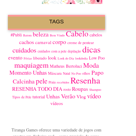
TAGS
Cabelo
beleza
#Publi
cabelos
Batom
Bem Vindo
corpo
cachos
carnaval
creme de pentear
dicas
cuidados
cuidados com a pele
depilação
evento
look
Low Poo
liberado
Férias
Look do Dia
lookdodia
maquiagem
Moda
Matheus Bertoluci
Papo
Momento Unhas
Máscara
Natal
olhos
No Poo
Resenha
pele
Calcinha
Praia
recebidos
Roupas
RESENHA TODO DIA
rosto
Shampoo
vídeo
Verão
Unhas
Vlog
tutorial
Tipos de Pele
vídeos
Tiranga Games oferece uma variedade de jogos com