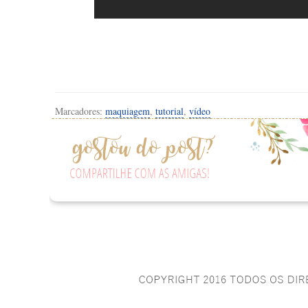
Marcadores:
maquiagem
,
tutorial
,
vídeo