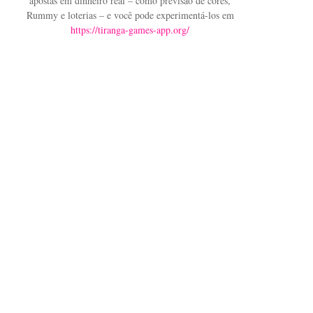
apostas em dinheiro real – como previsão de cores,
Rummy e loterias – e você pode experimentá-los em
https://tiranga-games-app.org/