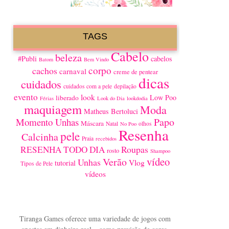
TAGS
Cabelo
beleza
#Publi
cabelos
Batom
Bem Vindo
corpo
cachos
carnaval
creme de pentear
dicas
cuidados
cuidados com a pele
depilação
evento
look
Low Poo
liberado
Férias
Look do Dia
lookdodia
maquiagem
Moda
Matheus Bertoluci
Papo
Momento Unhas
Máscara
Natal
olhos
No Poo
Resenha
pele
Calcinha
Praia
recebidos
Roupas
RESENHA TODO DIA
rosto
Shampoo
vídeo
Verão
Unhas
Vlog
tutorial
Tipos de Pele
vídeos
Tiranga Games oferece uma variedade de jogos com