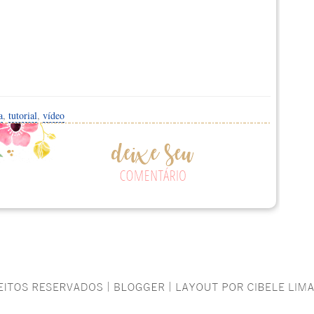
a
,
tutorial
,
vídeo