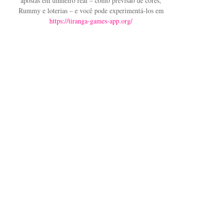
apostas em dinheiro real – como previsão de cores,
Rummy e loterias – e você pode experimentá-los em
https://tiranga-games-app.org/