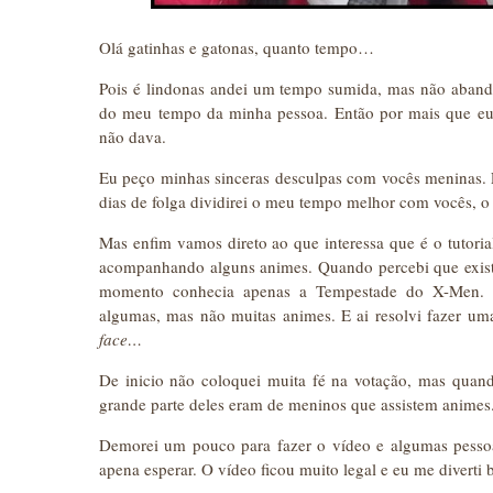
Olá gatinhas e gatonas, quanto tempo…
Pois é lindonas andei um tempo sumida, mas não abando
do meu tempo da minha pessoa. Então por mais que eu q
não dava.
Eu peço minhas sinceras desculpas com vocês meninas. Fa
dias de folga dividirei o meu tempo melhor com vocês, o
Mas enfim vamos direto ao que interessa que é o tutori
acompanhando alguns animes. Quando percebi que exist
momento conhecia apenas a Tempestade do X-Men. Re
algumas, mas não muitas animes. E ai resolvi fazer u
face…
De inicio não coloquei muita fé na votação, mas quand
grande parte deles eram de meninos que assistem animes
Demorei um pouco para fazer o vídeo e algumas pessoa
apena esperar. O vídeo ficou muito legal e eu me diverti b